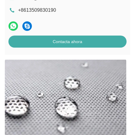
+8613509830190
Contacta ahora