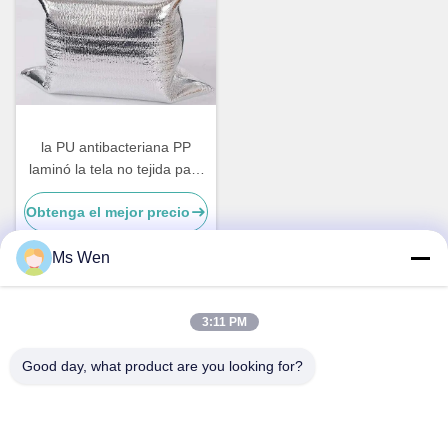
la PU antibacteriana PP
laminó la tela no tejida para
la goma termal del bolso
Obtenga el mejor precio
Ms Wen
Contacto rápido
3:11 PM
Good day, what product are you looking for?
Dirección
Segundo piso, edificio 1, número 36, calle central de
Xinzhou, Lincun, ciudad de Tangxia, ciudad de Dongguan