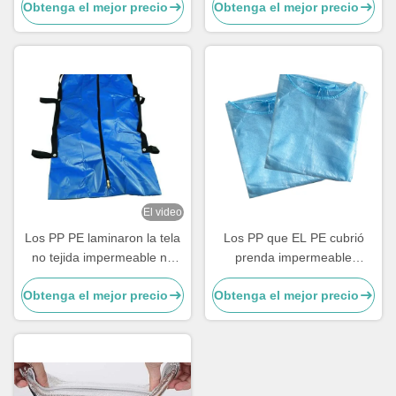
Obtenga el mejor precio
Obtenga el mejor precio
agua para el uso médico
El video
Los PP PE laminaron la tela
Los PP que EL PE cubrió
no tejida impermeable no
prenda impermeable
tóxica para las bolsas para
laminaron la tela no tejida
Obtenga el mejor precio
Obtenga el mejor precio
transportar cadáveres
40gsm no tóxica para los
vestidos del aislamiento