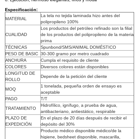
Especificación:
La tela no tejida laminada hizo antes del
MATERIAL
polipropileno 100%
Los productos del petróleo refinado son la filial
CUALIDAD
de los productos del polipropileno de la materia
prima
TÉCNICAS
Spunbond/SMS/ANIMAL DOMÉSTICO
PESO DE BASIC
30-300 gramo por metro cuadrado
ANCHURA
Cumpla el requisito de cliente
COLORES
Diversos colores están disponibles
LONGITUD DE
Depende de la petición del cliente
ROLLO
1 tonelada, pequeña orden de ensayo es
MOQ
aceptable
PAGO
T/T
Hidrofílico, ignífugo, a prueba de agua,
TRATAMIENTO
antibacteriano, antiestático, respirable
PLAZO DE
En el plazo de 20 días después de recibir el
EXPEDICIÓN
depósito del 30%
Producto médico disponible médico/de la
higiene, bedsheet disponible, mascarilla,