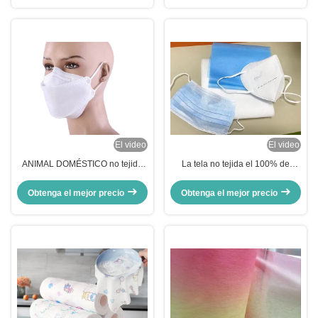
mascarilla
resistencia
El video
El video
ANIMAL DOMÉSTICO no tejido
La tela no tejida el 100% de
de la tela 60gsm de Spunlace del
Spunlace de la mascarilla
poliéster bacteriano anti para el
modificó el material de la fibra
Obtenga el mejor precio
Obtenga el mejor precio
tipo máscaras de los pescados
para los cosméticos/el tejido
mojado