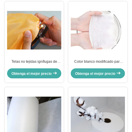
Telas no tejidas ignífugas de
Color blanco modificado para
Spunlace/tela viscosa del
requisitos particulares anchura
poliéster para los trapos mojados
no tejida 100% de la tela de
Obtenga el mejor precio
Obtenga el mejor precio
Tencel Spunlace para limpiar el
paño