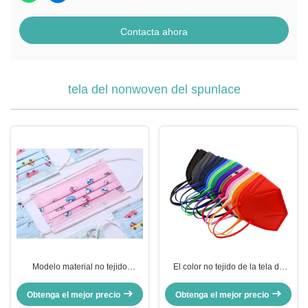
Contacta ahora
tela del nonwoven del spunlace
Modelo material no tejido
El color no tejido de la tela de
impreso de la tela del spunlace
Spunlace del estilo llano modificó
diverso modificado para
máscaras para requisitos
Obtenga el mejor precio
Obtenga el mejor precio
requisitos particulares para la
particulares con de alta