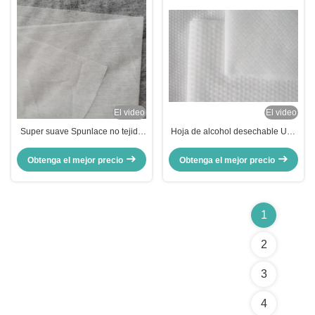
El video
El video
Super suave Spunlace no tejido
Hoja de alcohol desechable Usa
de alta absorción para toallas
tela no tejida spunlace Toalla
faciales desechables
facial desechable
Obtenga el mejor precio
Obtenga el mejor precio
1
2
3
4