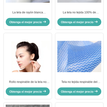
La tela de rayón blanca
La tela no tejida 100% de
ULTRAVIOLETA anti hecha girar
Spunlace del algodón modificó la
ata la tela no tejida para los
impresión para requisitos
Obtenga el mejor precio
Obtenga el mejor precio
tejidos mojados
particulares para los tejidos/las
máscaras
Rollo respirable de la tela no
Tela no tejida respirable del
tejida de Spunlace, tela viscosa
ANIMAL DOMÉSTICO/tela no
suave para la máscara invisible
tejida Eco del rayón amistoso
Obtenga el mejor precio
Obtenga el mejor precio