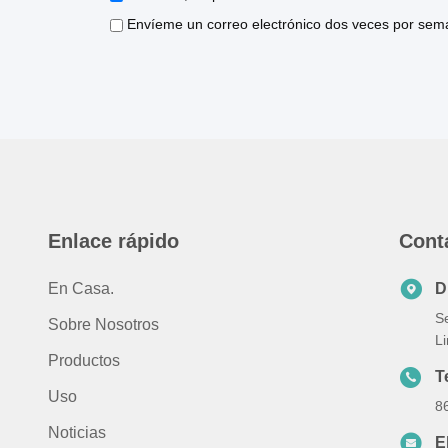
Envíeme un correo electrónico dos veces por sema
Enlace rápido
Cont
En Casa.
D
Se
Sobre Nosotros
L
Productos
T
Uso
8
Noticias
E