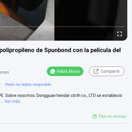
polipropileno de Spunbond con la película del
Habla Ahora.
Compartir
iones
e
#
tela no tejida respirable
e PE. Sobre nosotros: Dongguan hendar cloth co., LTD se estableció
..
Ver más
Deja un mensaje.