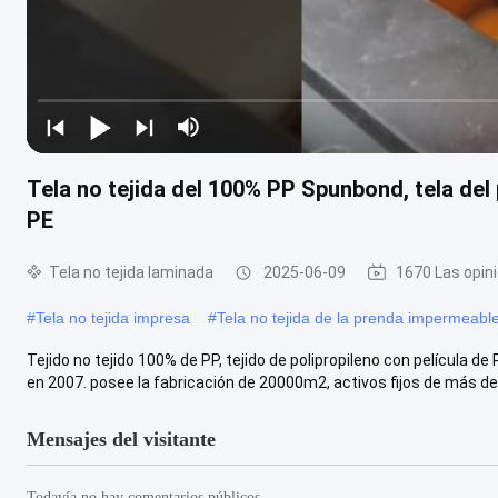
Tela no tejida del 100% PP Spunbond, tela del 
PE
Tela no tejida laminada
2025-06-09
1670 Las opin
#
Tela no tejida impresa
#
Tela no tejida de la prenda impermeabl
Tejido no tejido 100% de PP, tejido de polipropileno con película d
en 2007. posee la fabricación de 20000m2, activos fijos de más de .
Mensajes del visitante
Todavía no hay comentarios públicos