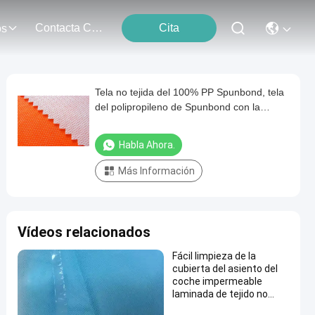
Contacta Con Nosotros
Cita
os
Tela no tejida del 100% PP Spunbond, tela
del polipropileno de Spunbond con la
película del PE
Habla Ahora.
Más Información
Vídeos relacionados
Fácil limpieza de la
cubierta del asiento del
coche impermeable
laminada de tejido no
tejido