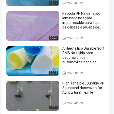
Tela no tejida laminada
00:10
2026-05-22
Película PP PE de tejido
laminado no tejido
impermeable para tapa
de cabeza a prueba de
fugas
Tela no tejida laminada
00:24
2025-12-09
Antiestático Durable Soft
SMS No tejido para
decoración de
automóviles capa de
aislamiento acústico
degradable
Tela no tejida de SMS
00:11
2025-06-09
High Tensible , Durable PP
Spunbond Nonwoven for
Agricultural Textile
Tela no tejida de la agricultura
2025-06-09
00:10