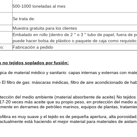
500-1000 toneladas al mes
Se trata de:
Muestra gratuita para los clientes
Embalado en rollo (dentro de 2 ′′ o 3 ′′ tubo de papel, fuera de p
puede hacer bolsa de plástico o paquete de caja como requisito 
ro:
Fabricación a pedido
s no tejidos soplados por fusión:
ca de material médico y sanitario: capas internas y externas con materi
o El filtro de gas: máscaras médicas, filtro de aire acondicionado de habit
otección del medio ambiente (material absorbente de aceite) No tejidos 
7-20 veces más aceite que su propio peso, en protección del medio ambi
iamente en derrames de petróleo marinos, equipos de plantas, tratamien
rofibra es muy suave y el tejido es de pequeña apertura, alta porosidad
, actualmente está haciendo el mejor material para materiales de aislam