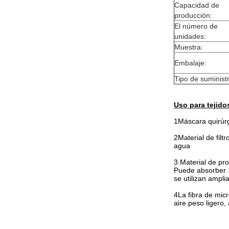
Capacidad de
producción:
El número de
unidades:
Muestra:
Embalaje:
Tipo de suminist
Uso para tejido
1Máscara quirúrgi
2Material de filtr
agua
3.Material de pr
Puede absorber 1
se utilizan ampl
4La fibra de mic
aire.peso ligero