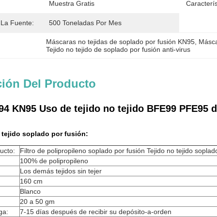
Muestra Gratis
Caracterís
La Fuente:
500 Toneladas Por Mes
Máscaras no tejidas de soplado por fusión KN95
, 
Másca
Tejido no tejido de soplado por fusión anti-virus
ción Del Producto
4 KN95 Uso de tejido no tejido BFE99 PFE95 de n
 tejido soplado por fusión:
ucto:
Filtro de polipropileno soplado por fusión Tejido no tejido soplad
100% de polipropileno
Los demás tejidos sin tejer
160 cm
Blanco
20 a 50 gm
ga:
7-15 días después de recibir su depósito-a-orden