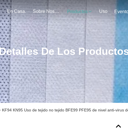
En Casa.
Sobre Nosotros
Uso
Productos
Event
Detalles De Los Producto
>
KF94 KN95 Uso de tejido no tejido BFE99 PFE95 de nivel anti-virus de 