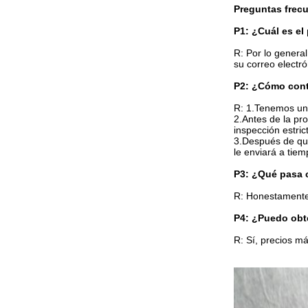
Preguntas frec
P1: ¿Cuál es el
R: Por lo genera
su correo electr
P2: ¿Cómo contr
R: 1.Tenemos un 
2.Antes de la pr
inspección estric
3.Después de que
le enviará a tiem
P3: ¿Qué pasa 
R: Honestamente,
P4: ¿Puedo obt
R: Sí, precios m