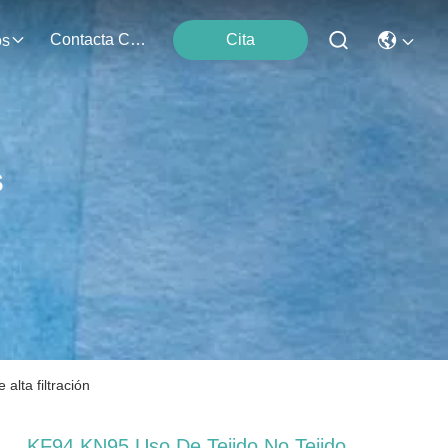
Contacta Con Nosotros
Cita
os
s
alta filtración
KF94 KN95 Uso De Tejido No Tejido