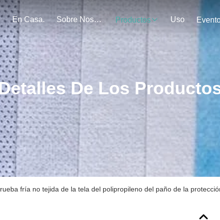
En Casa.
Sobre Nosotros
Uso
Productos
Event
Detalles De Los Producto
rueba fría no tejida de la tela del polipropileno del paño de la protecció