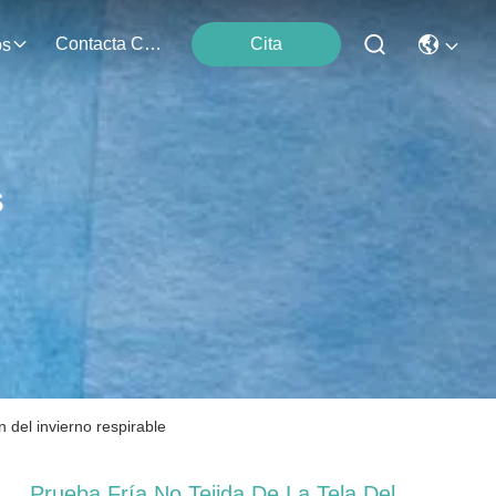
Contacta Con Nosotros
Cita
os
s
n del invierno respirable
Prueba Fría No Tejida De La Tela Del