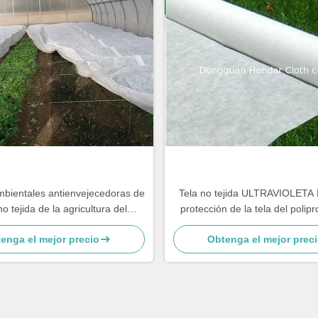
mbientales antienvejecedoras de
Tela no tejida ULTRAVIOLETA R
no tejida de la agricultura del
protección de la tela del polip
polipropileno
Spunbond
enga el mejor precio
Obtenga el mejor prec