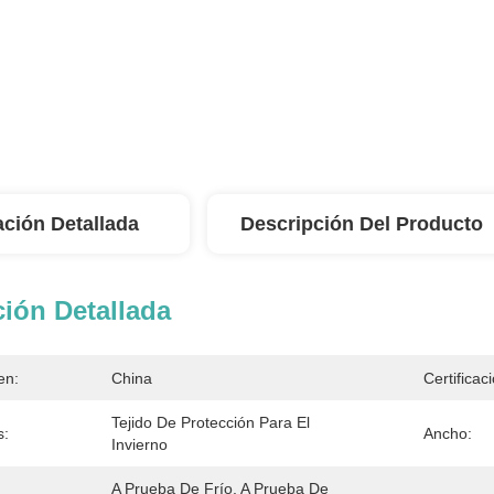
ación Detallada
Descripción Del Producto
ión Detallada
en:
China
Certificac
Tejido De Protección Para El 
s:
Ancho:
Invierno
A Prueba De Frío, A Prueba De 