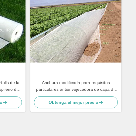
olls de la
Anchura modificada para requisitos
ropileno de
particulares antienvejecedora de capa de
la tela no tejida de la agricultura de los PP
io
Obtenga el mejor precio