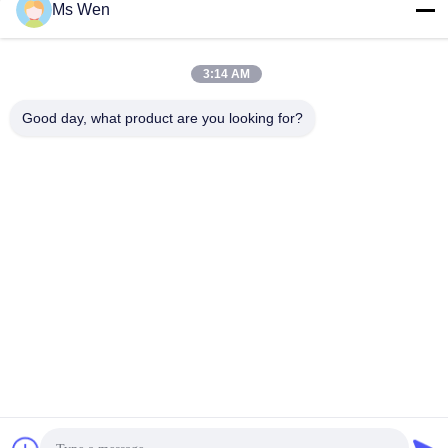
Contacto rápido
Ms Wen
Dirección
3:14 AM
Segundo piso, edificio 1, número 36, calle central de
Xinzhou, Lincun, ciudad de Tangxia, ciudad de Dongguan
Good day, what product are you looking for?
Teléfono
86-0769-82001842
El correo electrónico
hendar@hendar.com.cn
Política de privacidad
|
Mapa del Sitio
| China es buena. Calidad
PP no tejido Proveedor. Derecho de autor 2018-2026 Dong Guan
Hendar Cloth Co., Ltd Todo. Todos los derechos reservados.