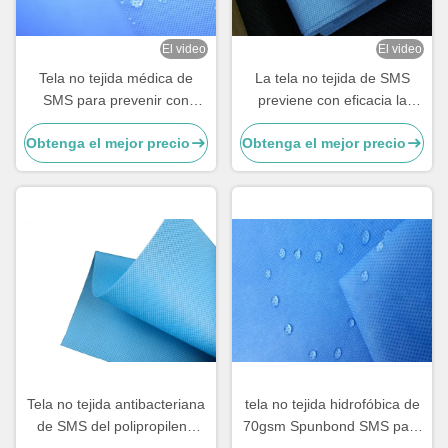
El video
El video
Tela no tejida médica de
La tela no tejida de SMS
SMS para prevenir con
previene con eficacia la
eficacia el salpicón de la
penetración de la sangre del
Obtenga el mejor precio
Obtenga el mejor precio
sangre
alcohol
Tela no tejida antibacteriana
tela no tejida hidrofóbica de
de SMS del polipropileno
70gsm Spunbond SMS para