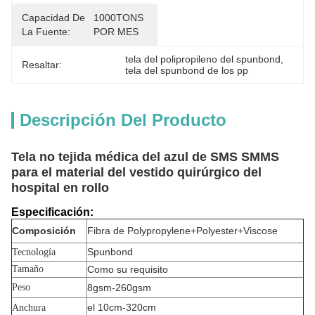
Capacidad De
1000TONS 
La Fuente:
POR MES
tela del polipropileno del spunbond
, 
Resaltar:
tela del spunbond de los pp
Descripción Del Producto
Tela no tejida médica del azul de SMS SMMS
para el material del vestido quirúrgico del
hospital en rollo
Especificación:
Composición
Fibra de Polypropylene+Polyester+Viscose
Spunbond
Tecnología
Tamaño
Como su requisito
Peso
8gsm-260gsm
el 10cm-320cm
Anchura