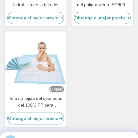
hidrofílico de la tela del
del polipropileno ISO9001
super suave SSS para la
F9 para los purificadores del
Obtenga el mejor precio
Obtenga el mejor precio
fabricación de los pañales
aire
El video
Tela no tejida del spunbond
del 100% PP para
Underpads incontinente
Obtenga el mejor precio