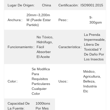
Lugar De Origen:
China
Certificación:
ISO9001:2015
20mm~3,200m 
9-
Anchura::
M (puede Estar 
Peso::
300gsm
Partido)
La Prenda 
No Tóxico, 
Impermeable, 
Hidrófugo, 
Libera De 
Funcionamiento::
Fácil 
Característica::
Toxicidad Y 
Absorber 
De Daño Por 
El Aceite
Los Insectos
Se Modifica 
Médico, 
Para 
Agricultura, 
Requisitos 
Color::
Usos::
Belleza, 
Particulares 
Industria 
Cualquier 
Etc
Color
Capacidad De
1000tons 
La Fuente:
Por Mes