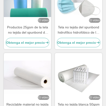
El video
El video
Productos 25gsm de la tela
Tela no tejida del spunbond
no tejida del spunbond de
hidrofílico hidrofóbico de los
los PP para la máscara
PP para las mascarillas 3ply
Obtenga el mejor precio
Obtenga el mejor precio
quirúrgica
N95 KF94
El video
El video
Reciclable material no tejida
Tela no tejida blanca 50gsm