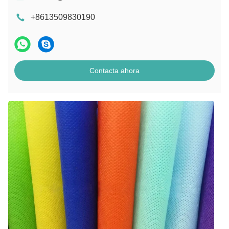
+8613509830190
Contacta ahora