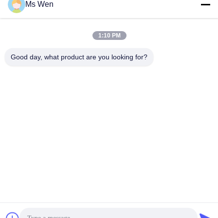
Ms Wen
Contacto rápido
1:10 PM
Dirección
Good day, what product are you looking for?
Segundo piso, edificio 1, número 36, calle central de
Xinzhou, Lincun, ciudad de Tangxia, ciudad de Dongguan
Teléfono
86-0769-82001842
El correo electrónico
hendar@hendar.com.cn
Política de privacidad
|
Mapa del Sitio
| China es buena. Calidad
PP no tejido Proveedor. Derecho de autor 2018-2026 Dong Guan
Hendar Cloth Co., Ltd Todo. Todos los derechos reservados.