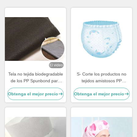
El video
Tela no tejida biodegradable
S- Corte los productos no
de los PP Spunbond para
tejidos amistosos PP
cultivar un huerto
disponibles de la tela de la
Obtenga el mejor precio
Obtenga el mejor precio
piel no tejidos para el
bebé/los pañales adultos