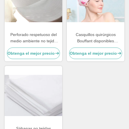
Perforado respetuoso del
Casquillos quirúrgicos
medio ambiente no tejida
Bouffant disponibles
hidrofílico de los productos
modificados para requisitos
Obtenga el mejor precio
Obtenga el mejor precio
de la tela para las materias
particulares, casquillo
primas de la servilleta
Bouffant no tejido
sanitaria
Sábanas no tejidas