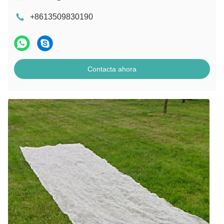
+8613509830190
Contacta ahora