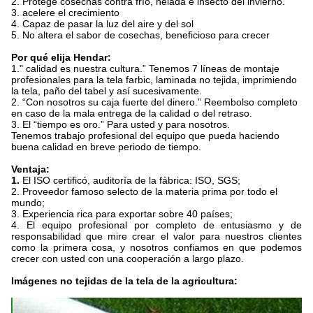
2. Protege cosechas contra frío, helada e insecto del invierno.
3. acelere el crecimiento
4. Capaz de pasar la luz del aire y del sol
5. No altera el sabor de cosechas, beneficioso para crecer
Por qué elija Hendar:
1." calidad es nuestra cultura.” Tenemos 7 líneas de montaje
profesionales para la tela farbic, laminada no tejida, imprimiendo
la tela, paño del tabel y así sucesivamente.
2. “Con nosotros su caja fuerte del dinero.” Reembolso completo
en caso de la mala entrega de la calidad o del retraso.
3. El “tiempo es oro.” Para usted y para nosotros.
Tenemos trabajo profesional del equipo que pueda haciendo
buena calidad en breve periodo de tiempo.
Ventaja:
1.
El ISO certificó, auditoría de la fábrica: ISO, SGS;
2. Proveedor famoso selecto de la materia prima por todo el
mundo;
3. Experiencia rica para exportar sobre 40 países;
4. El equipo profesional por completo de entusiasmo y de
responsabilidad que mire crear el valor para nuestros clientes
como la primera cosa, y nosotros confiamos en que podemos
crecer con usted con una cooperación a largo plazo.
Imágenes no tejidas de la tela de la agricultura: