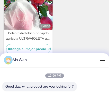
El video
Bolso hidrofóbico no tejido
agrícola ULTRAVIOLETA anti
de la fruta de los PP
Obtenga el mejor precio
protector para el plátano de
Apple
Ms Wen
Contacto rápido
12:00 PM
Good day, what product are you looking for?
Dirección
Segundo piso, edificio 1, número 36, calle central de
Xinzhou, Lincun, ciudad de Tangxia, ciudad de Dongguan