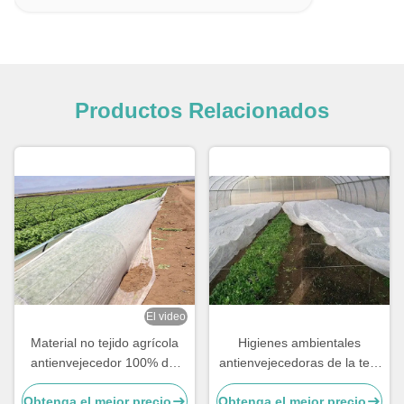
Productos Relacionados
El video
Material no tejido agrícola
Higienes ambientales
antienvejecedor 100% del
antienvejecedoras de la tela
polipropileno de la cubierta
no tejida de la agricultura del
Obtenga el mejor precio
Obtenga el mejor precio
de la cosecha
polipropileno