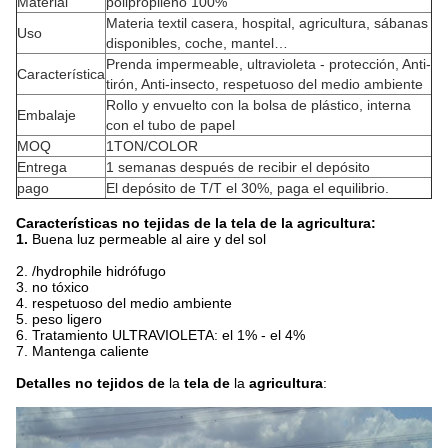
Material
polipropileno 100%
Materia textil casera, hospital, agricultura, sábanas
Uso
disponibles, coche, mantel…
Prenda impermeable, ultravioleta - protección, Anti-
Característica
tirón, Anti-insecto, respetuoso del medio ambiente
Rollo y envuelto con la bolsa de plástico, interna
Embalaje
con el tubo de papel
MOQ
1TON/COLOR
Entrega
1 semanas después de recibir el depósito
pago
El depósito de T/T el 30%, paga el equilibrio.
Características no tejidas de la tela de la agricultura:
1.
Buena luz permeable al aire y del sol
2. /hydrophile hidrófugo
3. no tóxico
4. respetuoso del medio ambiente
5. peso ligero
6. Tratamiento ULTRAVIOLETA: el 1% - el 4%
7. Mantenga caliente
Detalles no tejidos de
la
tela de
la
agricultura
: