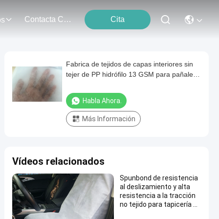
Contacta Con Nosotros
Cita
os
Fabrica de tejidos de capas interiores sin
tejer de PP hidrófilo 13 GSM para pañales
para bebés
Habla Ahora.
Más Información
Vídeos relacionados
Spunbond de resistencia
al deslizamiento y alta
resistencia a la tracción
no tejido para tapicería de
asientos de vehículos