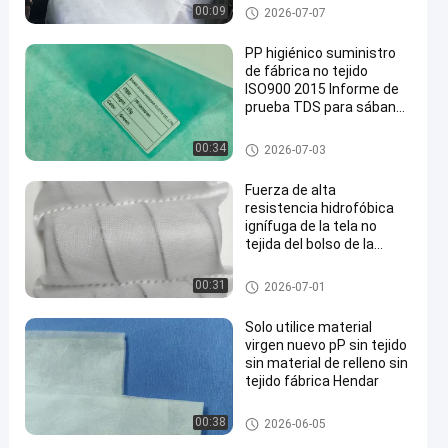
PP no tejido
00:09
2026-07-07
PP higiénico suministro
de fábrica no tejido
ISO900 2015 Informe de
prueba TDS para sábana
de máscara
PP no tejido
00:34
2026-07-03
Fuerza de alta
resistencia hidrofóbica
ignífuga de la tela no
tejida del bolso de la
primavera del colchón
PP no tejido
00:31
2026-07-01
Solo utilice material
virgen nuevo pP sin tejido
sin material de relleno sin
tejido fábrica Hendar
PP no tejido
00:38
2026-06-05