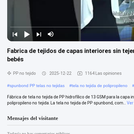
Fabrica de tejidos de capas interiores sin tej
bebés
PP no tejido
2025-12-22
1164 Las opiniones
#
spunbond PP telas no tejidas
#
tela no tejida de polipropileno
Fábrica de tela no tejida de PP hidrofílico de 13 GSM para la capa 
polipropileno no tejida: La tela no tejida de PP spunbond, com...
Ver
Mensajes del visitante
Todavía no hay comentarios públicos